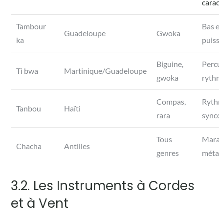
carac
Tambour
Bas 
Guadeloupe
Gwoka
ka
puis
Biguine,
Percu
Ti bwa
Martinique/Guadeloupe
gwoka
ryth
Compas,
Ryt
Tanbou
Haïti
rara
sync
Tous
Mara
Chacha
Antilles
genres
méta
3.2. Les Instruments à Cordes
et à Vent