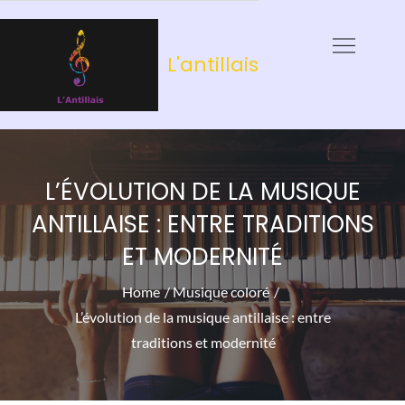
Skip
to
L'antillais
content
L’ÉVOLUTION DE LA MUSIQUE
ANTILLAISE : ENTRE TRADITIONS
ET MODERNITÉ
Home
Musique coloré
L’évolution de la musique antillaise : entre
traditions et modernité