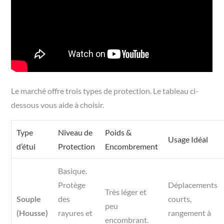
Le marché offre trois types de protection. Le tableau ci-
dessous vous aide à choisir.
Type
Niveau de
Poids &
Usage Idéal
d’étui
Protection
Encombrement
Basique.
Protège
Déplacements
Très léger et
Souple
des
courts,
peu
(Housse)
rayures et
rangement à
encombrant.