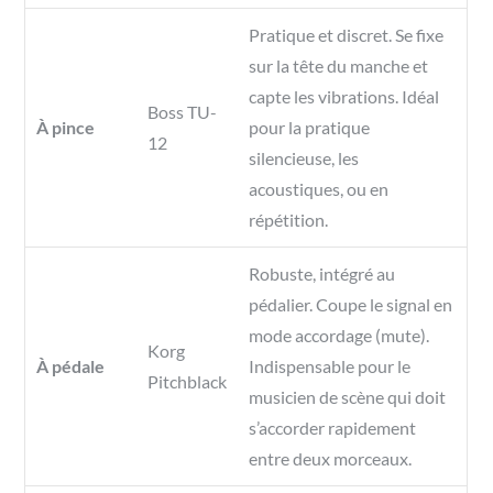
Pratique et discret. Se fixe
sur la tête du manche et
capte les vibrations. Idéal
Boss TU-
À pince
pour la pratique
12
silencieuse, les
acoustiques, ou en
répétition.
Robuste, intégré au
pédalier. Coupe le signal en
mode accordage (mute).
Korg
À pédale
Indispensable pour le
Pitchblack
musicien de scène qui doit
s’accorder rapidement
entre deux morceaux.