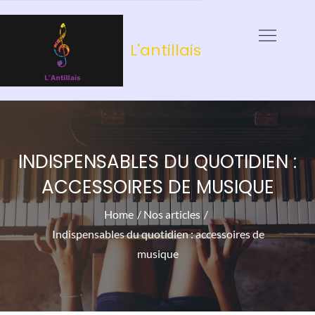
Skip
to
L'antillais
content
INDISPENSABLES DU QUOTIDIEN :
ACCESSOIRES DE MUSIQUE
Home
Nos articles
Indispensables du quotidien : accessoires de
musique