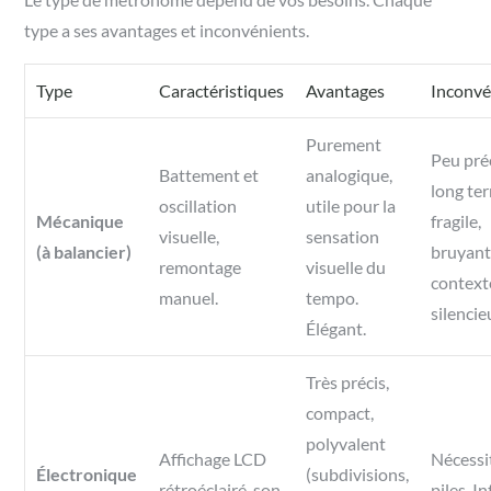
type a ses avantages et inconvénients.
Type
Caractéristiques
Avantages
Inconvé
Purement
Peu pré
Battement et
analogique,
long te
oscillation
utile pour la
Mécanique
fragile,
visuelle,
sensation
(à balancier)
bruyant
remontage
visuelle du
context
manuel.
tempo.
silencie
Élégant.
Très précis,
compact,
polyvalent
Affichage LCD
Nécessi
Électronique
(subdivisions,
rétroéclairé, son
piles. I