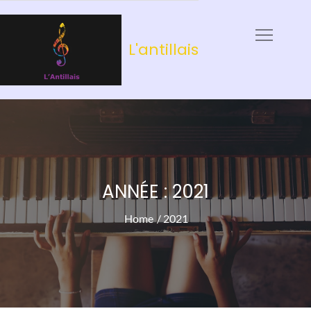
Skip
to
L'antillais
content
ANNÉE :
2021
Home
2021